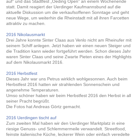
auf" und das Stadtfest „Oeding Open" an einem Wochenende
statt. Damit reagiert der Uerdinger Kaufmannsbund auf die
aktuelle Diskussion um die verkaufsoffenen Sonntage und geht
neue Wege, um weiterhin die Rheinstadt mit all ihren Farcetten
attraktiv zu machen.
2016 Nikolausmarkt
Drei Jahre konnte Sinter Claas aus Venlo nicht am Rheinufer mit
seinem Schiff anlegen. Jetzt haben wir einen neuen Steiger und
die Tradition kann wieder fortgeführt werden. Schon dieses Jahr
waren Sinter Claas und seine Zwarte Pieten eines der Highlights
auf dem Nikolausmarkt 2016.
2016 Herbstfest
Dieses Jahr war uns Petrus wirklich wohlgesonnen. Auch beim
Herbstfest 2016 hatten wir strahlenden Sonnenschein und
angenehme Temperaturen.
Umso schöner haben wir beim Herbstfest 2016 den Herbst in all
seiner Pracht begrüßt.
Die Fotos hat Andreas Görtz gemacht.
2016 Uerdingen tischt auf
Zum zweiten Mal haben wir den Uerdinger Marktplatz in eine
riesige Genuss- und Schlemmermeile verwandelt. Streetfood,
feinste italienische Küche, leckerer Wein oder einfach veredelte